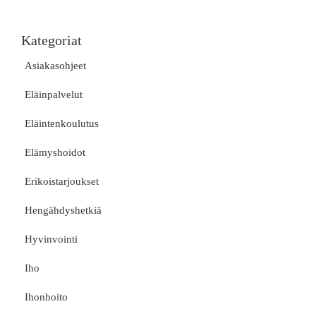
Kategoriat
Asiakasohjeet
Eläinpalvelut
Eläintenkoulutus
Elämyshoidot
Erikoistarjoukset
Hengähdyshetkiä
Hyvinvointi
Iho
Ihonhoito