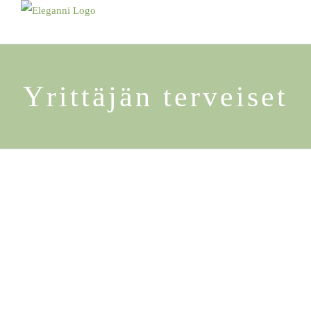
Skip
to
content
Yrittäjän terveiset