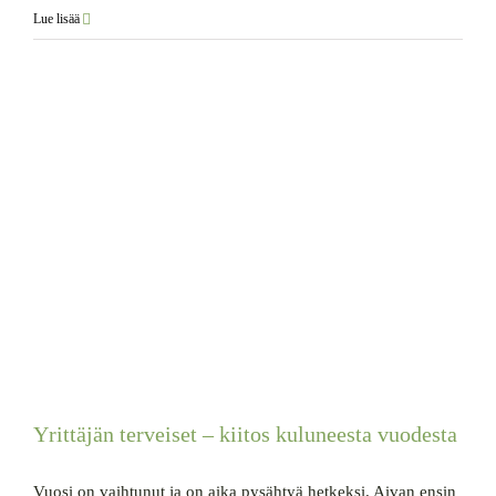
Lue lisää
Yrittäjän terveiset – kiitos kuluneesta vuodesta
Vuosi on vaihtunut ja on aika pysähtyä hetkeksi. Aivan ensin