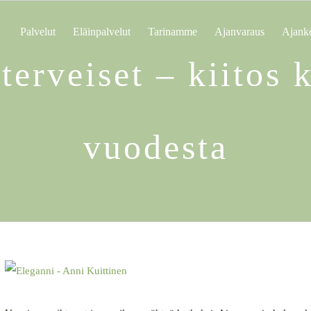
Palvelut
Eläinpalvelut
Tarinamme
Ajanvaraus
Ajanko
 terveiset – kiitos 
vuodesta
Katso
kuvaa