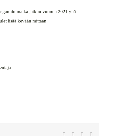
 Elegannin matka jatkuu vuonna 2021 yhä
ulet lisää kevään mittaan.
entaja
Facebook
X
WhatsApp
Sähköposti