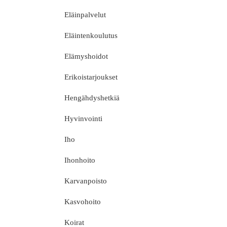
Eläinpalvelut
Eläintenkoulutus
Elämyshoidot
Erikoistarjoukset
Hengähdyshetkiä
Hyvinvointi
Iho
Ihonhoito
Karvanpoisto
Kasvohoito
Koirat