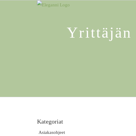
Skip
to
content
Yrittäjän
Kategoriat
Asiakasohjeet