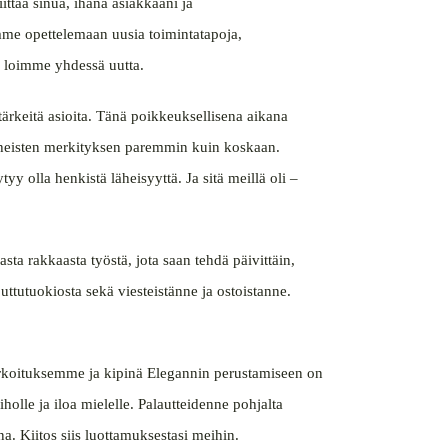
ittää sinua, ihana asiakkaani ja
me opettelemaan uusia toimintatapoja,
a loimme yhdessä uutta.
ärkeitä asioita. Tänä poikkeuksellisena aikana
heisten merkityksen paremmin kuin koskaan.
yy olla henkistä läheisyyttä. Ja sitä meillä oli –
sta rakkaasta työstä, jota saan tehdä päivittäin,
ttutuokiosta sekä viesteistänne ja ostoistanne.
tarkoituksemme ja kipinä Elegannin perustamiseen on
holle ja iloa mielelle. Palautteidenne pohjalta
a. Kiitos siis luottamuksestasi meihin.