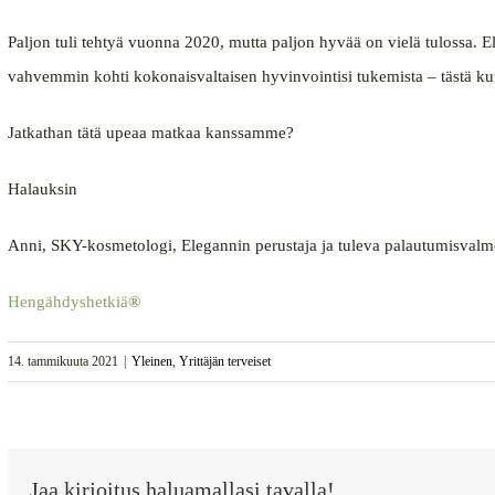
Paljon tuli tehtyä vuonna 2020, mutta paljon hyvää on vielä tulossa.
vahvemmin kohti kokonaisvaltaisen hyvinvointisi tukemista – tästä ku
Jatkathan tätä upeaa matkaa kanssamme?
Halauksin
Anni, SKY-kosmetologi, Elegannin perustaja ja tuleva palautumisvalm
Hengähdyshetkiä
®
14. tammikuuta 2021
|
Yleinen
,
Yrittäjän terveiset
Jaa kirjoitus haluamallasi tavalla!