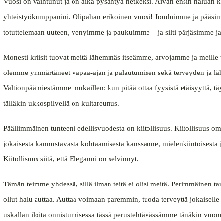
isompana
Vuosi on vaihtunut ja on aika pysähtyä hetkeksi. Aivan ensin haluan ki
yhteistyökumppanini. Olipahan erikoinen vuosi! Jouduimme ja pääsim
totuttelemaan uuteen, venyimme ja paukuimme – ja silti pärjäsimme j
Monesti kriisit tuovat meitä lähemmäs itseämme, arvojamme ja meille t
olemme ymmärtäneet vapaa-ajan ja palautumisen sekä terveyden ja lä
Valtionpäämiestämme mukaillen: kun pitää ottaa fyysistä etäisyyttä, täyt
tälläkin ukkospilvellä on kultareunus.
Päällimmäinen tunteeni edellisvuodesta on kiitollisuus. Kiitollisuus oma
jokaisesta kannustavasta kohtaamisesta kanssanne, mielenkiintoisesta ju
Kiitollisuus siitä, että Eleganni on selvinnyt.
Tämän teimme yhdessä, sillä ilman teitä ei olisi meitä. Perimmäinen 
ollut halu auttaa. Auttaa voimaan paremmin, tuoda terveyttä jokaiselle i
uskallan iloita onnistumisessa tässä perustehtävässämme tänäkin vuonn