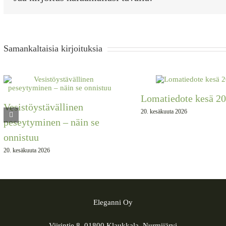
Samankaltaisia kirjoituksia
Lomatiedote kesä 2
Vesistöystävällinen
20. kesäkuuta 2026
peseytyminen – näin se
onnistuu
20. kesäkuuta 2026
Eleganni Oy
Viirintie 8, 01800 Klaukkala, Nurmijärvi