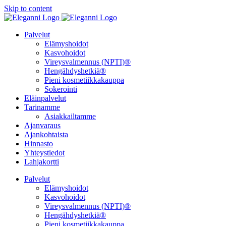
Skip to content
Palvelut
Elämyshoidot
Kasvohoidot
Vireysvalmennus (NPTI)®
Hengähdyshetkiä®
Pieni kosmetiikkakauppa
Sokerointi
Eläinpalvelut
Tarinamme
Asiakkailtamme
Ajanvaraus
Ajankohtaista
Hinnasto
Yhteystiedot
Lahjakortti
Palvelut
Elämyshoidot
Kasvohoidot
Vireysvalmennus (NPTI)®
Hengähdyshetkiä®
Pieni kosmetiikkakauppa