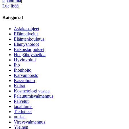
tapahtuma
|
Lue lisää
Kategoriat
Asiakasohjeet
Eläinpalvelut
Eläintenkoulutus
Elämyshoidot
Erikoistarjoukset
Hengähdyshetkiä
Hyvinvointi
Iho
Ihonhoito
Karvanpoisto
Kasvohoito
Koirat
Kosmetologi vastaa
Palautumisvalmennus
Palvelut
tapahtuma
Tiedotteet
uutisia
Vireysvalmennus
Yleinen