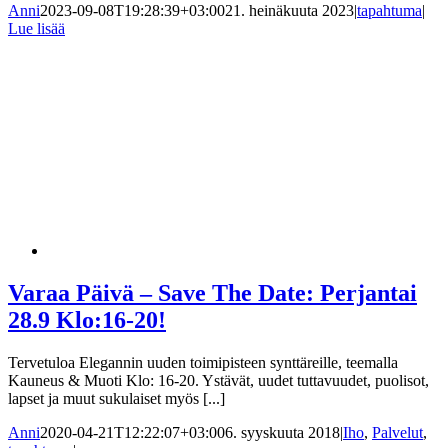
Anni
2023-09-08T19:28:39+03:00
21. heinäkuuta 2023
|
tapahtuma
|
Lue lisää
Varaa Päivä – Save The Date: Perjantai
28.9 Klo:16-20!
Tervetuloa Elegannin uuden toimipisteen synttäreille, teemalla
Kauneus & Muoti Klo: 16-20. Ystävät, uudet tuttavuudet, puolisot,
lapset ja muut sukulaiset myös [...]
Anni
2020-04-21T12:22:07+03:00
6. syyskuuta 2018
|
Iho
,
Palvelut
,