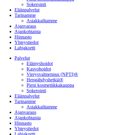
Sokerointi
Eläinpalvelut
Tarinamme
Asiakkailtamme
Ajanvaraus
Ajankohtaista
Hinnasto
Yhteystiedot
Lahjakortti
Palvelut
Elämyshoidot
Kasvohoidot
Vireysvalmennus (NPTI)®
Hengähdyshetkiä®
Pieni kosmetiikkakauppa
Sokerointi
Eläinpalvelut
Tarinamme
Asiakkailtamme
Ajanvaraus
Ajankohtaista
Hinnasto
Yhteystiedot
Lahjakortti