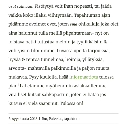
Pistäytyä voit ihan nopeasti, tai jäädä
asut sallitaan.
vaikka koko illaksi viihtymään. Tapahtuman ajan
pidämme avoimet ovet, joten
ohikulkija joka olet
sinä
aina halunnut tulla meillä piipahtamaan- nyt on
loistava hetki tutustua meihin ja tyylikkäisiin &
viihtyisiin tiloihimme. Luvassa upeita tarjouksia,
hyvää & rentoa tunnelmaa, hoitoja, yllätyksiä,
arvonta- mahtavilla palkinnoilla ja paljon muuta
mukavaa. Pysy kuulolla, lisää
informaatiota
tulossa
pian! Lähetämme myöhemmin asiakkaillemme
viralliset kutsut sähköpostiin, joten ei hätää jos
kutsua ei vielä saapunut. Tulossa on!
6. syyskuuta 2018
|
Iho
,
Palvelut
,
tapahtuma