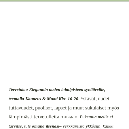
Katso
kuvaa
isompana
Tervetuloa Elegannin uuden toimipisteen synttäreille,
Ystävät, uudet
teemalla Kauneus & Muoti Klo: 16-20.
tuttavuudet, puolisot, lapset ja muut sukulaiset myös
lämpimästi tervetulleita mukaan.
Pukeutua meille ei
tarvitse, tule
omana itsenäsi
– verkkareista ykkösiin, kaikki