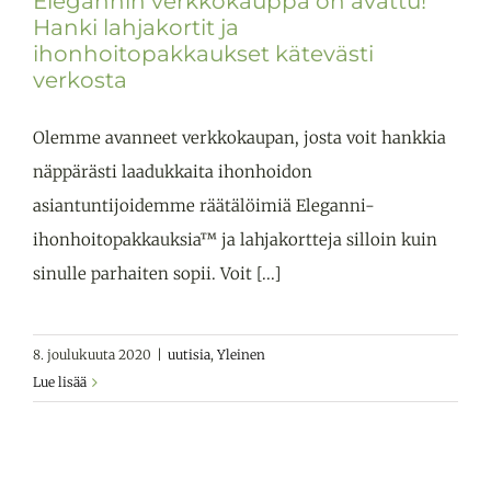
Elegannin verkkokauppa on avattu!
Hanki lahjakortit ja
ihonhoitopakkaukset kätevästi
verkosta
Olemme avanneet verkkokaupan, josta voit hankkia
näppärästi laadukkaita ihonhoidon
asiantuntijoidemme räätälöimiä Eleganni-
ihonhoitopakkauksia™ ja lahjakortteja silloin kuin
sinulle parhaiten sopii. Voit [...]
8. joulukuuta 2020
|
uutisia
,
Yleinen
Lue lisää