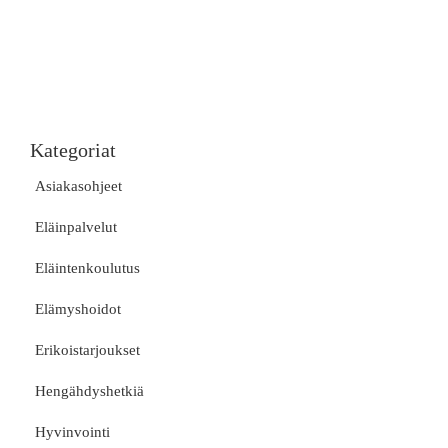
Kategoriat
Asiakasohjeet
Eläinpalvelut
Eläintenkoulutus
Elämyshoidot
Erikoistarjoukset
Hengähdyshetkiä
Hyvinvointi