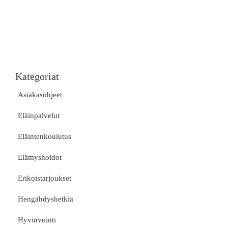
Kategoriat
Asiakasohjeet
Eläinpalvelut
Eläintenkoulutus
Elämyshoidot
Erikoistarjoukset
Hengähdyshetkiä
Hyvinvointi