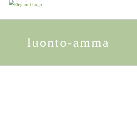
Skip
to
content
luonto-amma