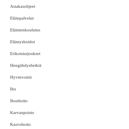
Asiakasohjeet
Eläinpalvelut
Eläintenkoulutus
Elämyshoidot
Erikoistarjoukset
Hengähdyshetkiä
Hyvinvointi
Iho
Ihonhoito
Karvanpoisto
Kasvohoito