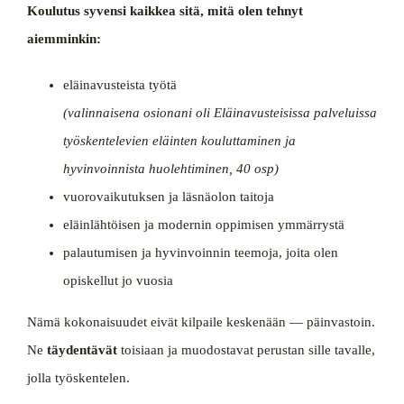
Koulutus syvensi kaikkea sitä, mitä olen tehnyt
aiemminkin:
eläinavusteista työtä
(valinnaisena osionani oli Eläinavusteisissa palveluissa
työskentelevien eläinten kouluttaminen ja
hyvinvoinnista huolehtiminen, 40 osp)
vuorovaikutuksen ja läsnäolon taitoja
eläinlähtöisen ja modernin oppimisen ymmärrystä
palautumisen ja hyvinvoinnin teemoja, joita olen
opiskellut jo vuosia
Nämä kokonaisuudet eivät kilpaile keskenään — päinvastoin.
Ne
täydentävät
toisiaan ja muodostavat perustan sille tavalle,
jolla työskentelen.