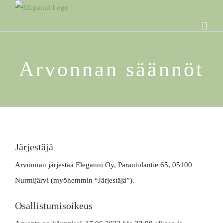
Skip
to
content
Arvonnan säännöt
Järjestäjä
Arvonnan järjestää Eleganni Oy, Parantolantie 65, 05100
Nurmijärvi (myöhemmin “Järjestäjä”).
Osallistumisoikeus