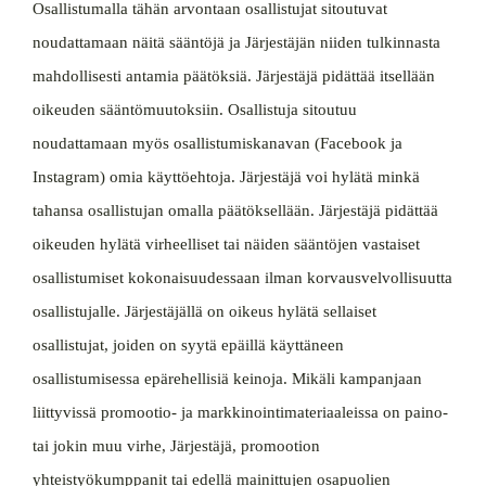
Osallistumalla tähän arvontaan osallistujat sitoutuvat
noudattamaan näitä sääntöjä ja Järjestäjän niiden tulkinnasta
mahdollisesti antamia päätöksiä. Järjestäjä pidättää itsellään
oikeuden sääntömuutoksiin. Osallistuja sitoutuu
noudattamaan myös osallistumiskanavan (Facebook ja
Instagram) omia käyttöehtoja. Järjestäjä voi hylätä minkä
tahansa osallistujan omalla päätöksellään. Järjestäjä pidättää
oikeuden hylätä virheelliset tai näiden sääntöjen vastaiset
osallistumiset kokonaisuudessaan ilman korvausvelvollisuutta
osallistujalle. Järjestäjällä on oikeus hylätä sellaiset
osallistujat, joiden on syytä epäillä käyttäneen
osallistumisessa epärehellisiä keinoja. Mikäli kampanjaan
liittyvissä promootio- ja markkinointimateriaaleissa on paino-
tai jokin muu virhe, Järjestäjä, promootion
yhteistyökumppanit tai edellä mainittujen osapuolien