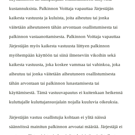
kustannuksista. Palkinnon Voittaja vapauttaa Järjestäjän
kaikesta vastuusta ja kuluista, joita aiheutuu tai jonka
väitetään aiheutuneen tähän arvontaan osallistumisesta tai
palkinnon vastaanottamisesta. Palkinnon Voittaja vapauttaa
Järjestäjän myös kaikesta vastuusta liittyen palkinnon
myöhempään käyttöön tai siinä ilmeneviin vikoihin sekä
kaikesta vastuusta, joka koskee vammaa tai vahinkoa, joka
aiheutuu tai jonka väitetään aiheutuneen osallistumisesta
tähän arvontaan tai palkinnon lunastamisesta tai
käyttämisestä. Tämä vastuuvapautus ei kuitenkaan heikennä
kuluttajalle kuluttajansuojalain nojalla kuuluvia oikeuksia.
Järjestäjän vastuu osallistujia kohtaan ei ylitä näissä
säännöissä mainitun palkinnon arvoatai määrää. Järjestäjä ei